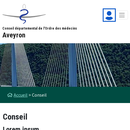
Aller au contenu principal
Panneau de gestion des cookies
Conseil départemental de l'Ordre des médecins
Aveyron
Fil d'Ariane
Accueil
Conseil
Conseil
Lorem ipsum