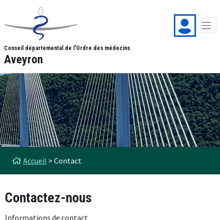
Aller au contenu principal
Panneau de gestion des cookies
Conseil départemental de l'Ordre des médecins
Aveyron
Fil d'Ariane
Accueil
Contact
Contactez-nous
Informations de contact