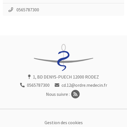
0565787300
1, BD DENYS-PUECH 12000 RODEZ
0565787300
cd.12@ordre.medecin.fr
Nous suivre :
Footer
Gestion des cookies