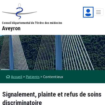
Aller au contenu principal
Panneau de gestion des cookies
Conseil départemental de l'Ordre des médecins
Aveyron
Fil d'Ariane
Accueil
Patients
Contentieux
Signalement, plainte et refus de soins
discriminatoire