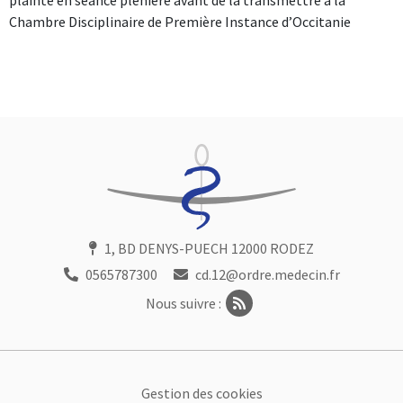
plainte en séance plénière avant de la transmettre à la
Chambre Disciplinaire de Première Instance d’Occitanie
1, BD DENYS-PUECH 12000 RODEZ
0565787300
cd.12@ordre.medecin.fr
Nous suivre :
Footer
Gestion des cookies